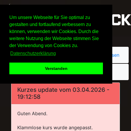
Um unsere Webseite für Sie optimal zu
gestalten und fortlaufend verbessern zu
können, verwenden wir Cookies. Durch die
weitere Nutzung der Webseite stimmen Sie
der Verwendung von Cookies zu.
Datenschutzerklärung
Passwort vergessen
Verstanden
Kurzes update vom 03.04.2026 -
19:12:58
Guten Abend.
Klammlose kurs wurde angepasst.