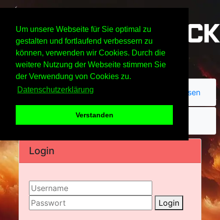
Um unsere Webseite für Sie optimal zu
gestalten und fortlaufend verbessern zu
können, verwenden wir Cookies. Durch die
weitere Nutzung der Webseite stimmen Sie
der Verwendung von Cookies zu.
Datenschutzerklärung
Passwort vergessen
Verstanden
Login
Login