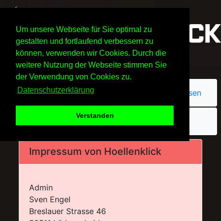
Um unsere Webseite für Sie optimal zu
gestalten und fortlaufend verbessern zu
können, verwenden wir Cookies. Durch die
weitere Nutzung der Webseite stimmen Sie
der Verwendung von Cookies zu.
Datenschutzerklärung
Passwort vergessen
Verstanden
Impressum von Hoellenklick
Admin
Sven Engel
Breslauer Strasse 46